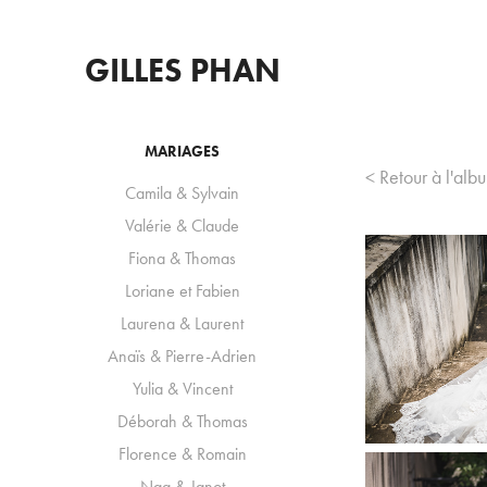
GILLES PHAN
MARIAGES
< Retour à l'alb
Camila & Sylvain
Valérie & Claude
Fiona & Thomas
Loriane et Fabien
Laurena & Laurent
Anaïs & Pierre-Adrien
Yulia & Vincent
Déborah & Thomas
Florence & Romain
Nga & Janot