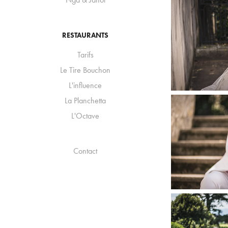
RESTAURANTS
Tarifs
Le Tire Bouchon
L'influence
La Planchetta
L'Octave
Contact