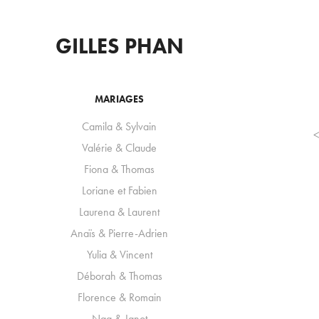
GILLES PHAN
MARIAGES
Camila & Sylvain
<
Valérie & Claude
Fiona & Thomas
Loriane et Fabien
Laurena & Laurent
Anaïs & Pierre-Adrien
Yulia & Vincent
Déborah & Thomas
Florence & Romain
Nga & Janot