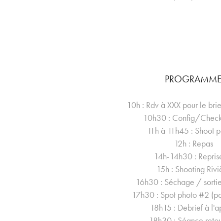
PROGRAMM
10h : Rdv à XXX pour le brief
10h30 : Config/Check
11h à 11h45 : Shoot po
12h : Repas
14h-14h30 : Repris
15h : Shooting Rivi
16h30 : Séchage / sortie
17h30 : Spot photo #2 (por
18h15 : Debrief à l'a
18h30 : Séance reto