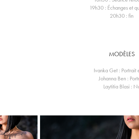
19h30 : Échanges et qu
20h30 : fin
MODÈLES
Ivanka Get : Portrait
Johanna Ben : Portr
Laytitia Blasi : N