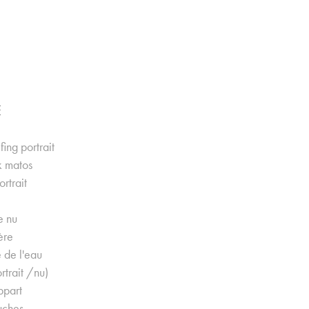
E
ing portrait
 matos
rtrait
e nu
ère
 de l'eau
trait /nu)
ppart
uches