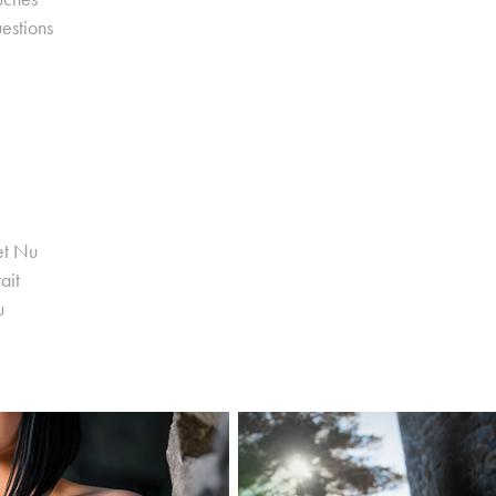
estions
 et Nu
ait
u