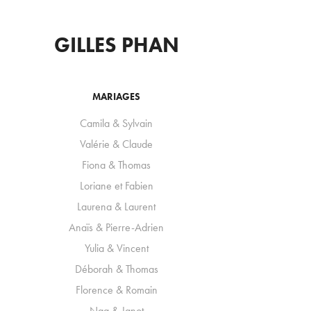
GILLES PHAN
MARIAGES
Camila & Sylvain
Valérie & Claude
Fiona & Thomas
Loriane et Fabien
Laurena & Laurent
Anaïs & Pierre-Adrien
Yulia & Vincent
Déborah & Thomas
Florence & Romain
Nga & Janot