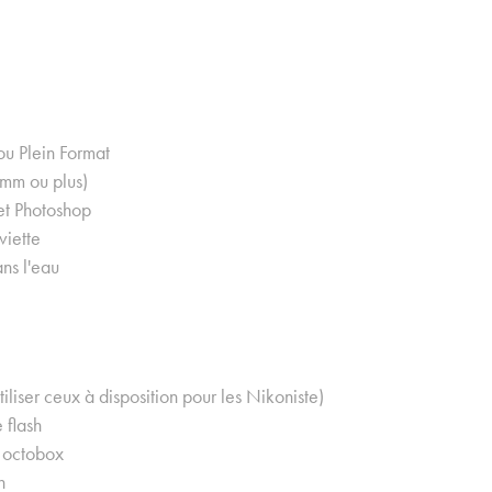
ou Plein Format
5mm ou plus)
et Photoshop
viette
ns l'eau
utiliser ceux à disposition pour les Nikoniste)
 flash
 octobox
h